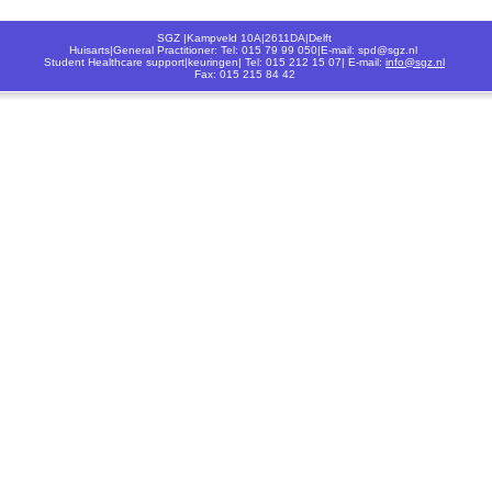
SGZ |Kampveld 10A|2611DA|Delft
Huisarts|General Practitioner: Tel: 015 79 99 050|E-mail: spd@sgz.nl
Student Healthcare support|keuringen| Tel: 015 212 15 07| E-mail:
info@sgz.nl
Fax: 015 215 84 42